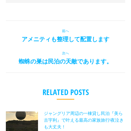
投
前へ
稿
アメニティも整理して配置します
前
の
ナ
投
次へ
ビ
稿:
蜘蛛の巣は民泊の天敵であります。
次
の
ゲ
投
ー
稿:
RELATED POSTS
シ
ョ
ジャングリア周辺の一棟貸し民泊『美ら
ン
古宇利』で叶える最高の家族旅行!夜泣き
も大丈夫！