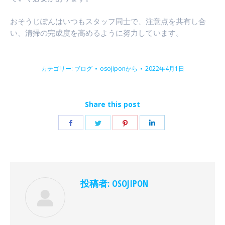
おそうじぽんはいつもスタッフ同士で、注意点を共有し合
い、清掃の完成度を高めるように努力しています。
カテゴリー:
ブログ
osojipon
から
2022年4月1日
Share this post
Facebook
Twitter
Pinterest
LinkedIn
で
で
で
で
共
共
共
共
有
有
有
有
投稿者:
OSOJIPON