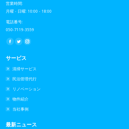
営業時間:
月曜 - 日曜: 10:00 - 18:00
電話番号:
050-7119-3559
私達を見つけてください：
Facebook
Twitter
Instagram
ペ
ペ
ペ
サービス
ー
ー
ー
ジ
ジ
ジ
清掃サービス
が
が
が
民泊管理代行
新
新
新
リノベーション
し
し
し
い
い
い
物件紹介
ウ
ウ
ウ
当社事例
ィ
ィ
ィ
ン
ン
ン
最新ニュース
ド
ド
ド