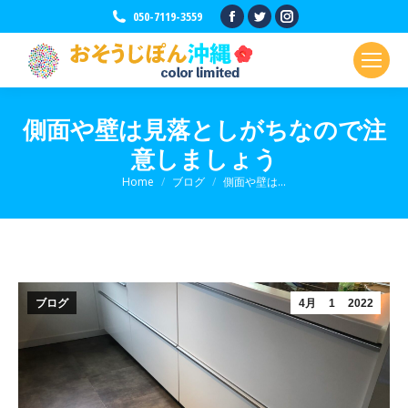
Facebook
Twitter
Instagram
050-7119-3559
ペ
ペ
ペ
ー
ー
ー
ジ
ジ
ジ
が
が
が
側面や壁は見落としがちなので注
新
新
新
意しましょう
し
し
し
い
い
い
現在地:
Home
ブログ
側面や壁は…
ウ
ウ
ウ
ィ
ィ
ィ
ン
ン
ン
ド
ド
ド
ウ
ウ
ウ
ブログ
4月
1
2022
で
で
で
開
開
開
き
き
き
ま
ま
ま